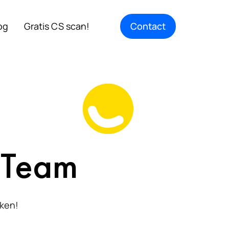
og
Gratis CS scan!
Contact
 Team
ken!