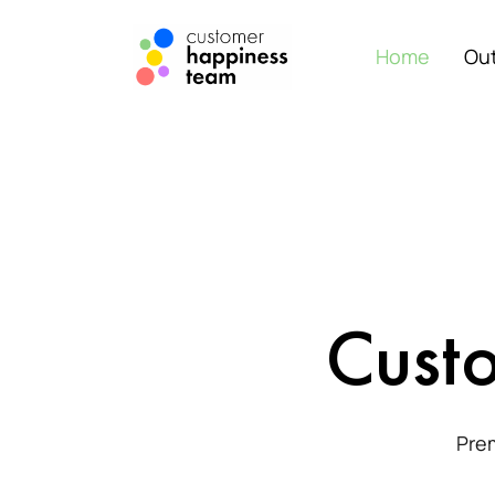
Home
Ou
Cust
Pre