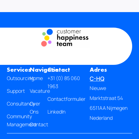
Services
Navigatie
Contact
Adres
Outsourcing
Home
+31 (0) 85 060
C-HQ
1963
Nieuwe
Support
Vacature
Marktstraat 54
Contactformulier
Consultancy
Over
6511AA Nijmegen
Ons
LinkedIn
Community
Nederland
Management
Contact