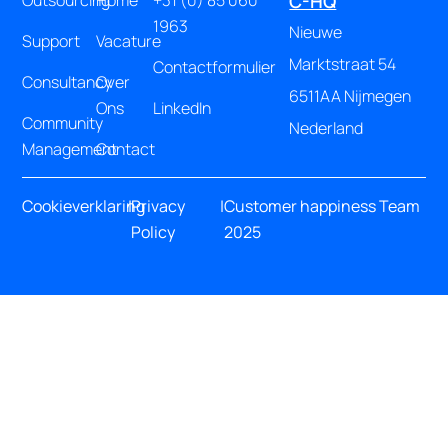
Outsourcing
Home
+31 (0) 85 060
C-HQ
1963
Nieuwe
Support
Vacature
Marktstraat 54
Contactformulier
Consultancy
Over
6511AA Nijmegen
Ons
LinkedIn
Community
Nederland
Management
Contact
Cookieverklaring
|
Privacy
|
Customer happiness Team
Policy
2025