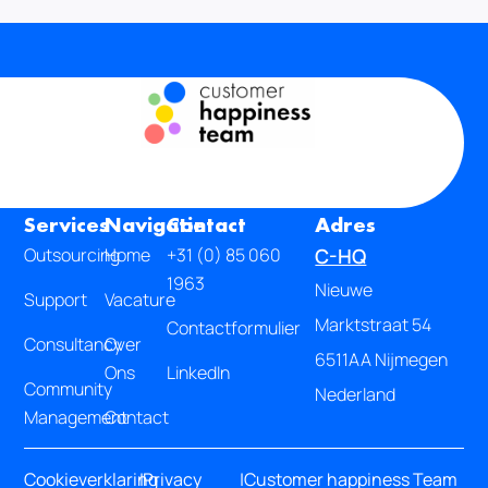
Services
Navigatie
Contact
Adres
Outsourcing
Home
+31 (0) 85 060
C-HQ
1963
Nieuwe
Support
Vacature
Marktstraat 54
Contactformulier
Consultancy
Over
6511AA Nijmegen
Ons
LinkedIn
Community
Nederland
Management
Contact
Cookieverklaring
|
Privacy
|
Customer happiness Team