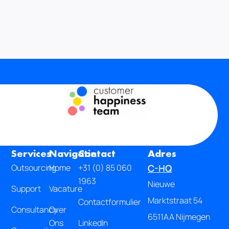
Services
Navigatie
Contact
Adres
Outsourcing
Home
+31 (0) 85 060
C-HQ
1963
Nieuwe
Support
Vacature
Marktstraat 54
Contactformulier
Consultancy
Over
6511AA Nijmegen
Ons
LinkedIn